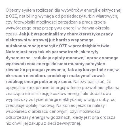
Obecny system rozliczeń dla wytwórców energii elektrycznej
z OZE, net billing wymaga od posiadaczy turbin wiatrowych,
czy fotowoltaiki możliwości zarządzania pracą źródła
wytwórczego oraz przepływu energii w danym okresie
czasu.
Jak już wspominaliśmy charakterystyka pracy
elektrowni wiatrowej już bardzo wspomaga
autokonsumpcję energii z OZE w przedsiębiorstwie.
Natomiast przy takich parametrach jak taryfy
dynamiczne i redukcja opłaty mocowej, oprócz samego
wprowadzenia energii do sieci musimy pomyśleć
również o jej magazynowaniu, tak aby korzystać z niej w
okresach niedoboru produkcji i maksymalizować
redukcję energii pobranej z sieci.
Należy pamiętać, że
optymalne zarządzanie energią w firmie pozwoli nie tylko na
znacząco minimalizację kosztów energii, ale dodatkowo
wypłaszczy zużycie energii elektrycznej w ciągu doby, co
zredukuje opłatę mocową. Na koniec jeszcze należy
wspomnieć o arbitrażu cenowym, czyli możliwości
odsprzedaży energii w godzinach, kiedy jest ona droższa
niż chwili jej zakupu z sieci zewnętrznej.