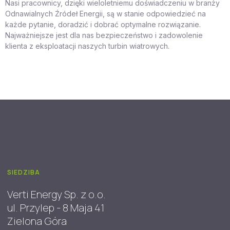
Nasi pracownicy, dzięki wieloletniemu doświadczeniu w branży
Odnawialnych Źródeł Energii, są w stanie odpowiedzieć na
każde pytanie, doradzić i dobrać optymalne rozwiązanie.
Najważniejsze jest dla nas bezpieczeństwo i zadowolenie
klienta z eksploatacji naszych turbin wiatrowych.
SIEDZIBA
Verti Energy Sp. z o.o.
ul. Przylep - 8 Maja 41
Zielona Góra